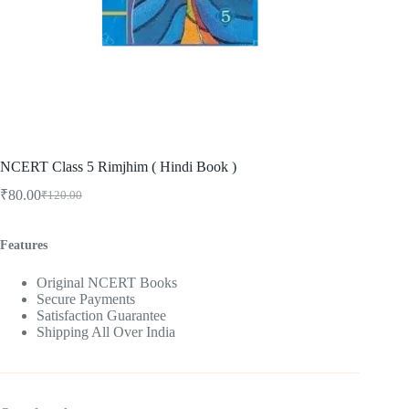
NCERT Class 5 Rimjhim ( Hindi Book )
₹
80.00
₹
120.00
Original
Current
price
price
was:
is:
Features
₹120.00.
₹80.00.
Original NCERT Books
Secure Payments
Satisfaction Guarantee
Shipping All Over India