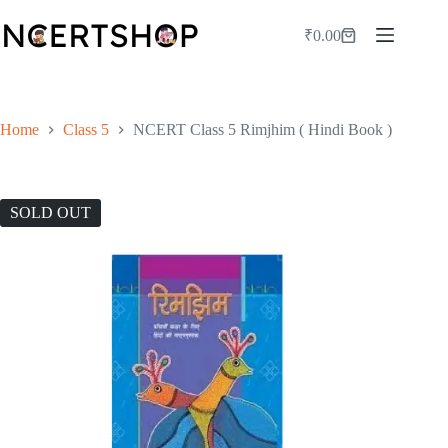
Skip
to
₹
0.00
Shopping
content
cart
Home
Class 5
NCERT Class 5 Rimjhim ( Hindi Book )
SOLD OUT