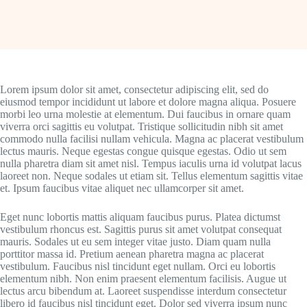
Lorem ipsum dolor sit amet, consectetur adipiscing elit, sed do
eiusmod tempor incididunt ut labore et dolore magna aliqua. Posuere
morbi leo urna molestie at elementum. Dui faucibus in ornare quam
viverra orci sagittis eu volutpat. Tristique sollicitudin nibh sit amet
commodo nulla facilisi nullam vehicula. Magna ac placerat vestibulum
lectus mauris. Neque egestas congue quisque egestas. Odio ut sem
nulla pharetra diam sit amet nisl. Tempus iaculis urna id volutpat lacus
laoreet non. Neque sodales ut etiam sit. Tellus elementum sagittis vitae
et. Ipsum faucibus vitae aliquet nec ullamcorper sit amet.
Eget nunc lobortis mattis aliquam faucibus purus. Platea dictumst
vestibulum rhoncus est. Sagittis purus sit amet volutpat consequat
mauris. Sodales ut eu sem integer vitae justo. Diam quam nulla
porttitor massa id. Pretium aenean pharetra magna ac placerat
vestibulum. Faucibus nisl tincidunt eget nullam. Orci eu lobortis
elementum nibh. Non enim praesent elementum facilisis. Augue ut
lectus arcu bibendum at. Laoreet suspendisse interdum consectetur
libero id faucibus nisl tincidunt eget. Dolor sed viverra ipsum nunc