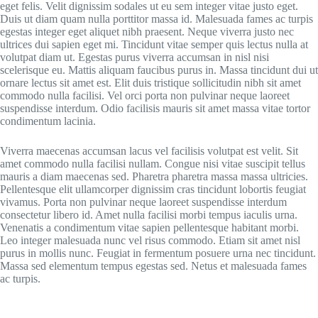
eget felis. Velit dignissim sodales ut eu sem integer vitae justo eget.
Duis ut diam quam nulla porttitor massa id. Malesuada fames ac turpis
egestas integer eget aliquet nibh praesent. Neque viverra justo nec
ultrices dui sapien eget mi. Tincidunt vitae semper quis lectus nulla at
volutpat diam ut. Egestas purus viverra accumsan in nisl nisi
scelerisque eu. Mattis aliquam faucibus purus in. Massa tincidunt dui ut
ornare lectus sit amet est. Elit duis tristique sollicitudin nibh sit amet
commodo nulla facilisi. Vel orci porta non pulvinar neque laoreet
suspendisse interdum. Odio facilisis mauris sit amet massa vitae tortor
condimentum lacinia.
Viverra maecenas accumsan lacus vel facilisis volutpat est velit. Sit
amet commodo nulla facilisi nullam. Congue nisi vitae suscipit tellus
mauris a diam maecenas sed. Pharetra pharetra massa massa ultricies.
Pellentesque elit ullamcorper dignissim cras tincidunt lobortis feugiat
vivamus. Porta non pulvinar neque laoreet suspendisse interdum
consectetur libero id. Amet nulla facilisi morbi tempus iaculis urna.
Venenatis a condimentum vitae sapien pellentesque habitant morbi.
Leo integer malesuada nunc vel risus commodo. Etiam sit amet nisl
purus in mollis nunc. Feugiat in fermentum posuere urna nec tincidunt.
Massa sed elementum tempus egestas sed. Netus et malesuada fames
ac turpis.