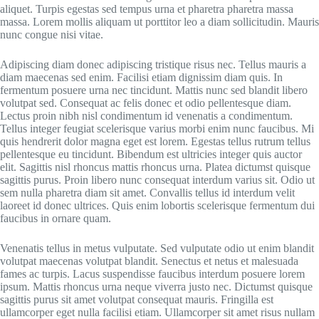
aliquet. Turpis egestas sed tempus urna et pharetra pharetra massa
massa. Lorem mollis aliquam ut porttitor leo a diam sollicitudin. Mauris
nunc congue nisi vitae.
Adipiscing diam donec adipiscing tristique risus nec. Tellus mauris a
diam maecenas sed enim. Facilisi etiam dignissim diam quis. In
fermentum posuere urna nec tincidunt. Mattis nunc sed blandit libero
volutpat sed. Consequat ac felis donec et odio pellentesque diam.
Lectus proin nibh nisl condimentum id venenatis a condimentum.
Tellus integer feugiat scelerisque varius morbi enim nunc faucibus. Mi
quis hendrerit dolor magna eget est lorem. Egestas tellus rutrum tellus
pellentesque eu tincidunt. Bibendum est ultricies integer quis auctor
elit. Sagittis nisl rhoncus mattis rhoncus urna. Platea dictumst quisque
sagittis purus. Proin libero nunc consequat interdum varius sit. Odio ut
sem nulla pharetra diam sit amet. Convallis tellus id interdum velit
laoreet id donec ultrices. Quis enim lobortis scelerisque fermentum dui
faucibus in ornare quam.
Venenatis tellus in metus vulputate. Sed vulputate odio ut enim blandit
volutpat maecenas volutpat blandit. Senectus et netus et malesuada
fames ac turpis. Lacus suspendisse faucibus interdum posuere lorem
ipsum. Mattis rhoncus urna neque viverra justo nec. Dictumst quisque
sagittis purus sit amet volutpat consequat mauris. Fringilla est
ullamcorper eget nulla facilisi etiam. Ullamcorper sit amet risus nullam